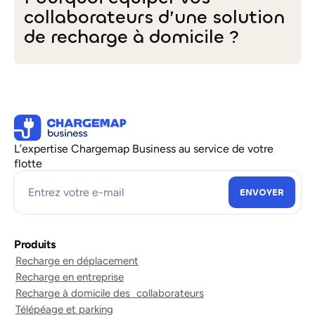
connecté
2026
collaborateurs d’une solution
:
?
quel
de recharge à domicile ?
choix
pour
Pourquoi
équiper
équiper
vos
vos
collaborateurs
collaborateurs
?
d’une
solution
L’expertise Chargemap Business au service de votre
de
flotte
recharge
à
domicile
?
Produits
Recharge en déplacement
Recharge en entreprise
Recharge à domicile des collaborateurs
Télépéage et parking