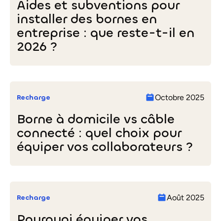
Aides et subventions pour
installer des bornes en
entreprise : que reste-t-il en
2026 ?
Aides
et
subventions
Recharge
Octobre 2025
pour
installer
Borne à domicile vs câble
des
connecté : quel choix pour
bornes
en
équiper vos collaborateurs ?
entreprise
:
Borne
que
à
reste-
domicile
t-
Recharge
Août 2025
vs
il
câble
en
Pourquoi équiper vos