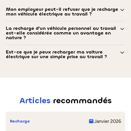
Mon employeur peut-il refuser que je recharge
mon véhicule électrique au travail ?
Oui. L’accès aux bornes dépend de la politique interne et de
l’autorisation de l’employeur.
La recharge d’un véhicule personnel au travail
est-elle considérée comme un avantage en
nature ?
Dans certains cas, oui. Toutefois, des exonérations peuvent
s’appliquer selon les règles en vigueur et les conditions de
Est-ce que je peux recharger ma voiture
électrique sur une simple prise au travail ?
l’employeur.
Cela dépend des règles de l’entreprise mais pour des raisons de
sécurité, il est conseillé de recharger sur une prise renforcée ou
une borne de recharge.
Articles
recommandés
Recharge
Janvier 2026