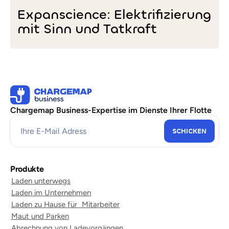
Tat:
Expanscience: Elektrifizierung
Einfacher
mit Sinn und Tatkraft
Plan
zur
Elektrifizierung
Expanscience:
seiner
Elektrifizierung
Flotte
mit
Sinn
und
Tatkraft
Chargemap Business-Expertise im Dienste Ihrer Flotte
Produkte
Laden unterwegs
Laden im Unternehmen
Laden zu Hause für Mitarbeiter
Maut und Parken
Abrechnung von Ladevorgängen